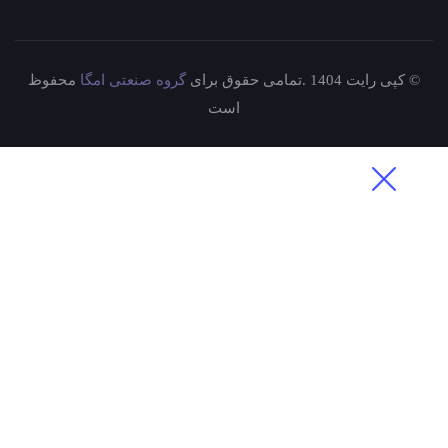
© کپی رایت 1404 .تمامی حقوق برای
گروه صنعتی امگا
محفوظ
است